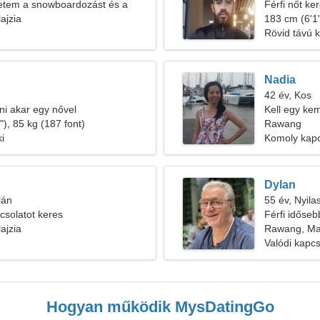
etem a snowboardozást és a
Férfi nőt ke
ajzia
183 cm (6'1"
Rövid távú 
Nadia
42 év, Kos
zni akar egy nővel
Kell egy ke
), 85 kg (187 font)
Rawang
ki
Komoly kapc
Dylan
lán
55 év, Nyila
csolatot keres
Férfi időseb
ajzia
Rawang, Mal
Valódi kapcs
Hogyan működik MysDatingGo