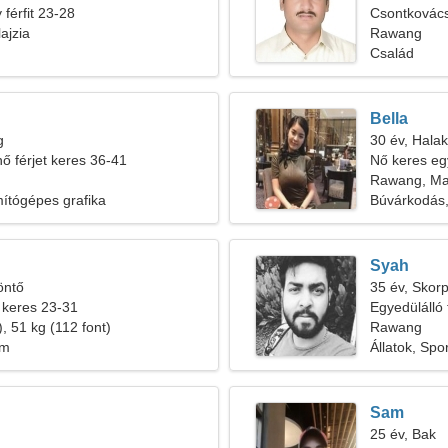
férfit 23-28
Csontkovác
ajzia
érzéki nőre
Rawang
Család
Bella
g
30 év, Halak
nő férjet keres 36-41
Nő keres eg
Rawang, Mal
mítógépes grafika
Búvárkodás, 
Syah
öntő
35 év, Skorp
 keres 23-31
Egyedülálló 
, 51 kg (112 font)
Rawang
em
Állatok, Sp
Sam
25 év, Bak