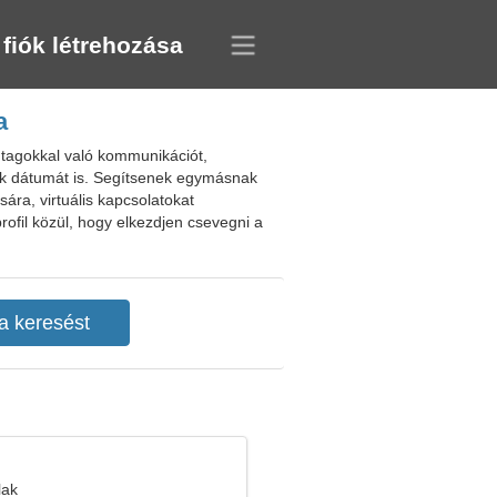
 fiók létrehozása
a
 tagokkal való kommunikációt,
nak dátumát is. Segítsenek egymásnak
sára, virtuális kapcsolatokat
ofil közül, hogy elkezdjen csevegni a
lak