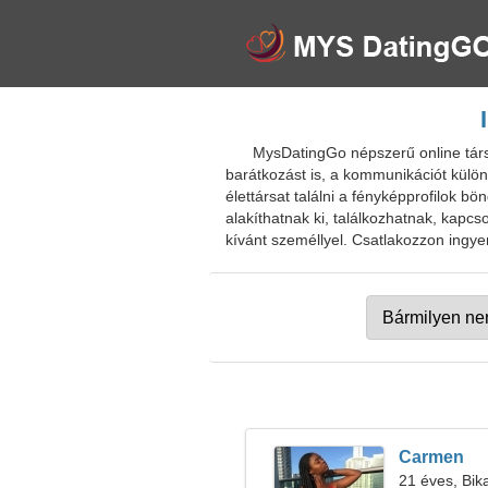
MysDatingGo népszerű online társ
barátkozást is, a kommunikációt külön
élettársat találni a fényképprofilok bö
alakíthatnak ki, találkozhatnak, kapc
kívánt személlyel. Csatlakozzon ingye
Carmen
21 éves, Bik