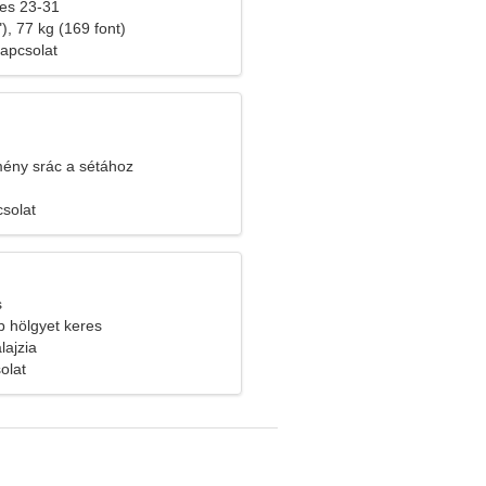
res 23-31
), 77 kg (169 font)
kapcsolat
mény srác a sétához
solat
s
b hölgyet keres
ajzia
olat