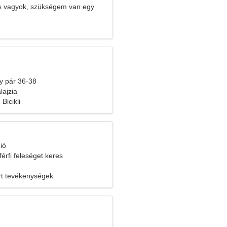
s vagyok, szükségem van egy
y pár 36-38
ajzia
Bicikli
ió
férfi feleséget keres
ort tevékenységek