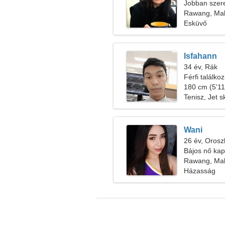
Jobban szer
meditációt
Rawang, Mal
Esküvő
Isfahann
34 év, Rák
Férfi találko
180 cm (5'11"
Tenisz, Jet s
Wani
26 év, Orosz
Bájos nő kap
Rawang, Mal
Házasság