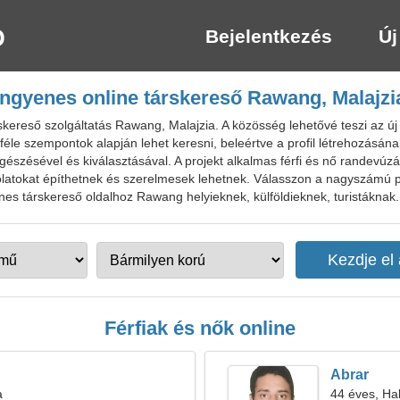
Bejelentkezés
Új
Ingyenes online társkereső Rawang, Malajzi
kereső szolgáltatás Rawang, Malajzia. A közösség lehetővé teszi az új
féle szempontok alapján lehet keresni, beleértve a profil létrehozásá
ngészésével és kiválasztásával. A projekt alkalmas férfi és nő randevúzá
solatokat építhetnek és szerelmesek lehetnek. Válasszon a nagyszámú pr
nes társkereső oldalhoz Rawang helyieknek, külföldieknek, turistáknak.
Férfiak és nők online
Abrar
a
44 éves, Ha