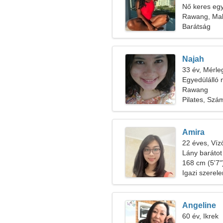
Nő keres egy 
Rawang, Mal
Barátság
Najah
33 év, Mérle
Egyedülálló 
Rawang
Pilates, Szá
Amira
22 éves, Víz
Lány barátot
168 cm (5'7")
Igazi szerel
Angeline
60 év, Ikrek