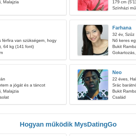
, Malajzia
179 cm (5'11
Színházi mű
Farhana
32 év, Szűz
s férfira van szükségem, hogy
Nő keres eg
assak
, 64 kg (141 font)
Bukit Ramba
em
Gokartozás
Neo
lán
22 éves, Ha
tem a jógát és a táncot
Srác barátn
, Malajzia
Bukit Ramba
solat
Család
Hogyan működik MysDatingGo