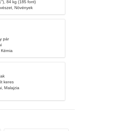
"), 84 kg (185 font)
vészet, Növények
y pár
i
, Kémia
lak
őt keres
i, Malajzia