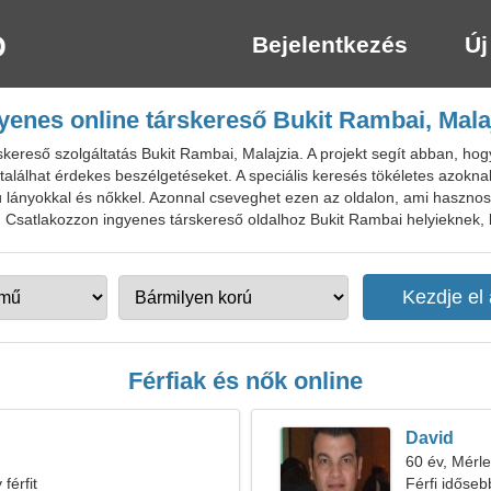
Bejelentkezés
Új
yenes online társkereső Bukit Rambai, Mala
ereső szolgáltatás Bukit Rambai, Malajzia. A projekt segít abban, hog
 is találhat érdekes beszélgetéseket. A speciális keresés tökéletes azok
 lányokkal és nőkkel. Azonnal cseveghet ezen az oldalon, ami hasznos 
 Csatlakozzon ingyenes társkereső oldalhoz Bukit Rambai helyieknek, k
Férfiak és nők online
David
60 év, Mérl
férfit
Férfi időseb