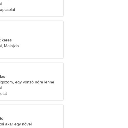
i
kapcsolat
t keres
i, Malajzia
las
lgozom, egy vonzó nőre lenne
i
olat
tő
ozni akar egy nővel