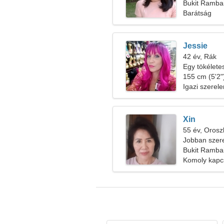
Bukit Rambai
Barátság
Jessie
42 év, Rák
Egy tökélete
együtt utazh
155 cm (5'2")
Igazi szerel
Xin
55 év, Orosz
Jobban szere
Bukit Rambai
Komoly kapc