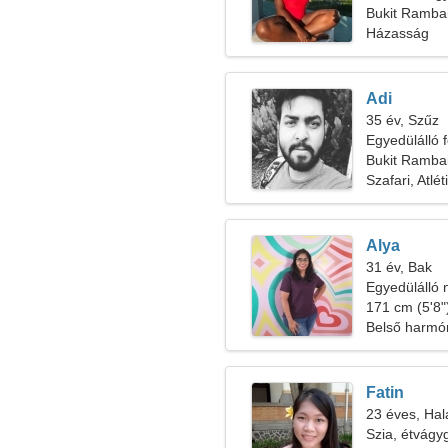
Bukit Rambai
Házasság
Adi
35 év, Szűz
Egyedülálló f
Bukit Ramba
Szafari, Atlét
Alya
31 év, Bak
Egyedülálló n
171 cm (5'8")
Belső harmón
Fatin
23 éves, Hal
Szia, étvágy