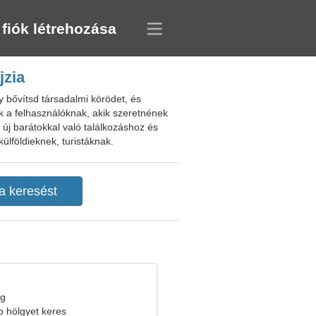
 fiók létrehozása
jzia
y bővítsd társadalmi körödet, és
nak a felhasználóknak, akik szeretnének
új barátokkal való találkozáshoz és
ülföldieknek, turistáknak.
eg
b hölgyet keres