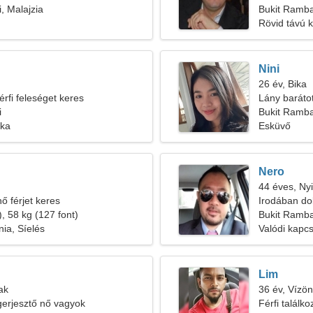
, Malajzia
Bukit Ramba
Rövid távú 
Nini
26 év, Bika
érfi feleséget keres
Lány baráto
i
Bukit Ramba
ika
Esküvő
Nero
44 éves, Nyi
ő férjet keres
Irodában do
, 58 kg (127 font)
szükségem
Bukit Ramba
ia, Síelés
Valódi kapcs
Lim
ak
36 év, Vízön
gerjesztő nő vagyok
Férfi találk