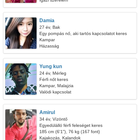
Igazi szerelem
Damia
27 év, Bak
Egy pompás nő, aki tartós kapcsolatot keres
Kampar
Házasság
Yung kun
24 év, Mérleg
Férfi nőt keres
Kampar, Malajzia
Valódi kapcsolat
Amirul
34 év, Vízöntő
Egyedülálló férfi feleséget keres
185 cm (6'1"), 76 kg (167 font)
Kajakozás, Kalandok