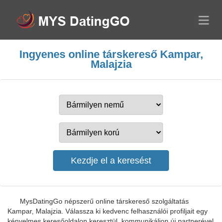
Ingyenes online társkereső Kampar,
Malajzia
MysDatingGo népszerű online társkereső szolgáltatás
Kampar, Malajzia. Válassza ki kedvenc felhasználói profiljait egy
kényelmes keresőoldalon keresztül, kommunikáljon új partnerével