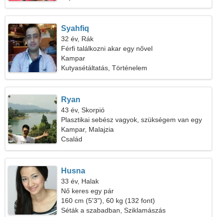
Syahfiq
32 év, Rák
Férfi találkozni akar egy nővel
Kampar
Kutyasétáltatás, Történelem
Ryan
43 év, Skorpió
Plasztikai sebész vagyok, szükségem van egy
álmodozó nőre
Kampar, Malajzia
Család
Husna
33 év, Halak
Nő keres egy pár
160 cm (5'3"), 60 kg (132 font)
Séták a szabadban, Sziklamászás