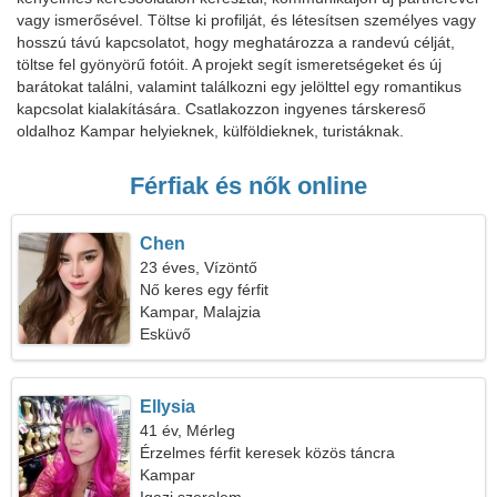
vagy ismerősével. Töltse ki profilját, és létesítsen személyes vagy
hosszú távú kapcsolatot, hogy meghatározza a randevú célját,
töltse fel gyönyörű fotóit. A projekt segít ismeretségeket és új
barátokat találni, valamint találkozni egy jelölttel egy romantikus
kapcsolat kialakítására. Csatlakozzon ingyenes társkereső
oldalhoz Kampar helyieknek, külföldieknek, turistáknak.
Férfiak és nők online
Chen
23 éves, Vízöntő
Nő keres egy férfit
Kampar, Malajzia
Esküvő
Ellysia
41 év, Mérleg
Érzelmes férfit keresek közös táncra
Kampar