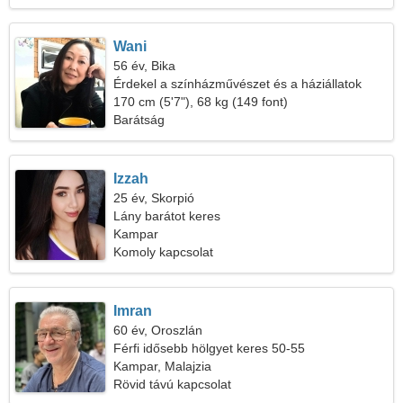
Wani
56 év, Bika
Érdekel a színházművészet és a háziállatok
170 cm (5'7"), 68 kg (149 font)
Barátság
Izzah
25 év, Skorpió
Lány barátot keres
Kampar
Komoly kapcsolat
Imran
60 év, Oroszlán
Férfi idősebb hölgyet keres 50-55
Kampar, Malajzia
Rövid távú kapcsolat