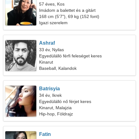
57 éves, Kos
Imádom a balettet és a gitárt
168 cm (5'7"), 69 kg (152 font)
Igazi szerelem
Ashraf
33 év, Nyilas
Egyedülálló férfi feleséget keres
Kinarut
Baseball, Kalandok
Batrisyia
34 év, Ikrek
Egyedülálló nő férjet keres
Kinarut, Malajzia
Hip-hop, Földrajz
Fatin