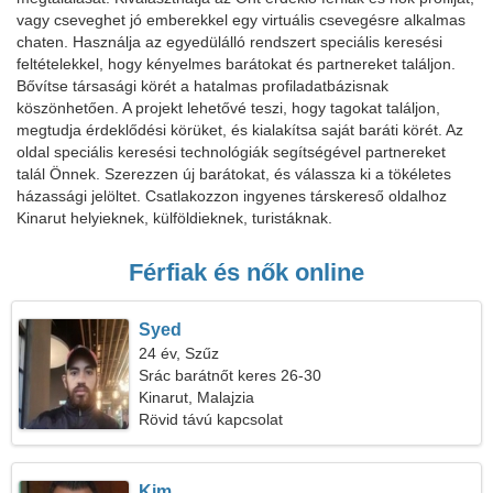
vagy cseveghet jó emberekkel egy virtuális csevegésre alkalmas
chaten. Használja az egyedülálló rendszert speciális keresési
feltételekkel, hogy kényelmes barátokat és partnereket találjon.
Bővítse társasági körét a hatalmas profiladatbázisnak
köszönhetően. A projekt lehetővé teszi, hogy tagokat találjon,
megtudja érdeklődési körüket, és kialakítsa saját baráti körét. Az
oldal speciális keresési technológiák segítségével partnereket
talál Önnek. Szerezzen új barátokat, és válassza ki a tökéletes
házassági jelöltet. Csatlakozzon ingyenes társkereső oldalhoz
Kinarut helyieknek, külföldieknek, turistáknak.
Férfiak és nők online
Syed
24 év, Szűz
Srác barátnőt keres 26-30
Kinarut, Malajzia
Rövid távú kapcsolat
Kim