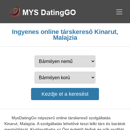
Ingyenes online társkereső Kinarut,
Malajzia
MysDatingGo népszerű online társkereső szolgáltatás
Kinarut, Malajzia. A szolgáltatás lehetővé teszi lelki társ és barátok
megtalálását. Kiválaszthatja az Önt érdeklő férfiak és nők profilját,