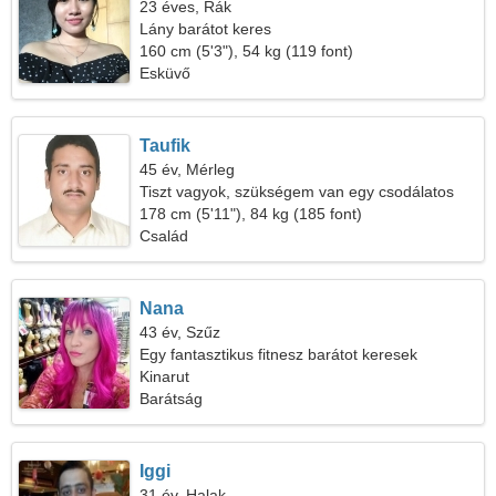
23 éves, Rák
Lány barátot keres
160 cm (5'3"), 54 kg (119 font)
Esküvő
Taufik
45 év, Mérleg
Tiszt vagyok, szükségem van egy csodálatos
nőre
178 cm (5'11"), 84 kg (185 font)
Család
Nana
43 év, Szűz
Egy fantasztikus fitnesz barátot keresek
Kinarut
Barátság
Iggi
31 év, Halak