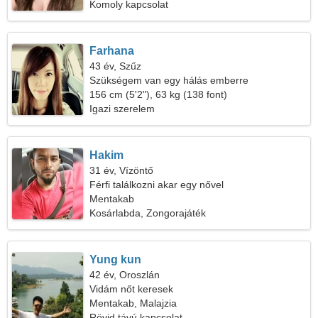
Komoly kapcsolat
Farhana
43 év, Szűz
Szükségem van egy hálás emberre
156 cm (5'2"), 63 kg (138 font)
Igazi szerelem
Hakim
31 év, Vízöntő
Férfi találkozni akar egy nővel
Mentakab
Kosárlabda, Zongorajáték
Yung kun
42 év, Oroszlán
Vidám nőt keresek
Mentakab, Malajzia
Rövid távú kapcsolat