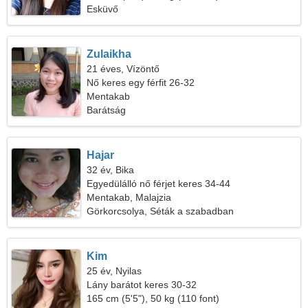
Esküvő
Zulaikha
21 éves, Vízöntő
Nő keres egy férfit 26-32
Mentakab
Barátság
Hajar
32 év, Bika
Egyedülálló nő férjet keres 34-44
Mentakab, Malajzia
Görkorcsolya, Séták a szabadban
Kim
25 év, Nyilas
Lány barátot keres 30-32
165 cm (5'5"), 50 kg (110 font)