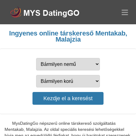
Ingyenes online társkereső Mentakab,
Malajzia
MysDatingGo népszerű online társkereső szolgáltatás
Mentakab, Malajzia. Az oldal speciális keresési lehetőségekkel
hívja meg az egyedülálló férfiakat, hogy új barátokat szerezzenek