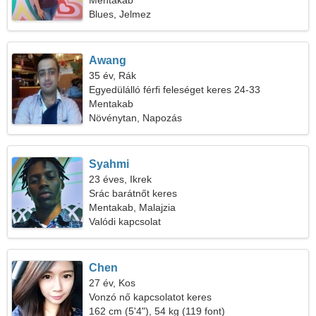
Mentakab
Blues, Jelmez
Awang
35 év, Rák
Egyedülálló férfi feleséget keres 24-33
Mentakab
Növénytan, Napozás
Syahmi
23 éves, Ikrek
Srác barátnőt keres
Mentakab, Malajzia
Valódi kapcsolat
Chen
27 év, Kos
Vonzó nő kapcsolatot keres
162 cm (5'4"), 54 kg (119 font)