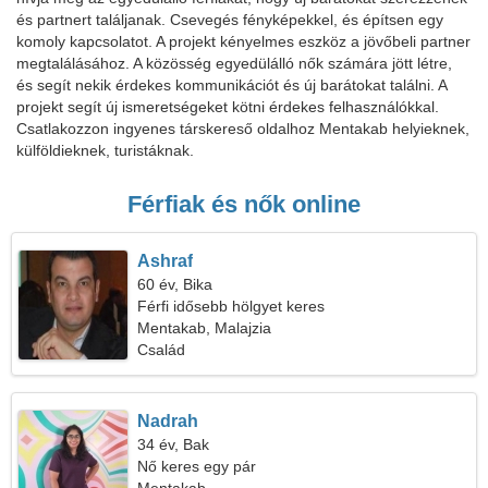
és partnert találjanak. Csevegés fényképekkel, és építsen egy
komoly kapcsolatot. A projekt kényelmes eszköz a jövőbeli partner
megtalálásához. A közösség egyedülálló nők számára jött létre,
és segít nekik érdekes kommunikációt és új barátokat találni. A
projekt segít új ismeretségeket kötni érdekes felhasználókkal.
Csatlakozzon ingyenes társkereső oldalhoz Mentakab helyieknek,
külföldieknek, turistáknak.
Férfiak és nők online
Ashraf
60 év, Bika
Férfi idősebb hölgyet keres
Mentakab, Malajzia
Család
Nadrah
34 év, Bak
Nő keres egy pár