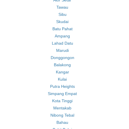
Alor Setar
Tawau
Sibu
Skudai
Batu Pahat
Ampang
Lahad Datu
Marudi
Donggongon
Balakong
Kangar
Kulai
Putra Heights
Simpang Empat
Kota Tinggi
Mentakab
Nibong Tebal
Bahau