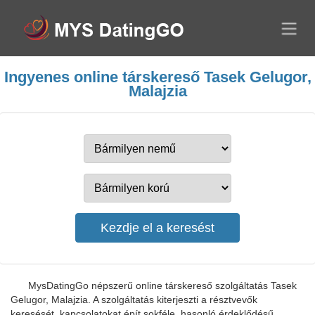
Ingyenes online társkereső Tasek Gelugor,
Malajzia
MysDatingGo népszerű online társkereső szolgáltatás Tasek
Gelugor, Malajzia. A szolgáltatás kiterjeszti a résztvevők
keresését, kapcsolatokat épít sokféle, hasonló érdeklődésű