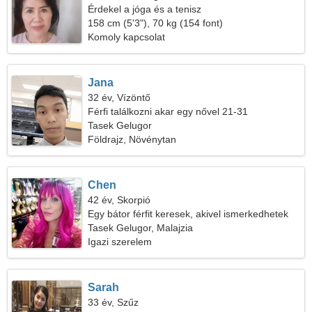
Érdekel a jóga és a tenisz
158 cm (5'3"), 70 kg (154 font)
Komoly kapcsolat
Jana
32 év, Vízöntő
Férfi találkozni akar egy nővel 21-31
Tasek Gelugor
Földrajz, Növénytan
Chen
42 év, Skorpió
Egy bátor férfit keresek, akivel ismerkedhetek
Tasek Gelugor, Malajzia
Igazi szerelem
Sarah
33 év, Szűz