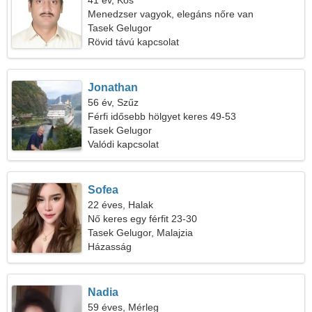
41 év, Kos
Menedzser vagyok, elegáns nőre van
szükségem
Tasek Gelugor
Rövid távú kapcsolat
Jonathan
56 év, Szűz
Férfi idősebb hölgyet keres 49-53
Tasek Gelugor
Valódi kapcsolat
Sofea
22 éves, Halak
Nő keres egy férfit 23-30
Tasek Gelugor, Malajzia
Házasság
Nadia
59 éves, Mérleg