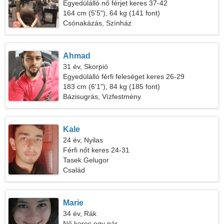
Egyedülálló nő férjet keres 37-42
164 cm (5'5"), 64 kg (141 font)
Csónakázás, Színház
Ahmad
31 év, Skorpió
Egyedülálló férfi feleséget keres 26-29
183 cm (6'1"), 84 kg (185 font)
Bázisugrás, Vízfestmény
Kale
24 év, Nyilas
Férfi nőt keres 24-31
Tasek Gelugor
Család
Marie
34 év, Rák
Nő keres egy pár