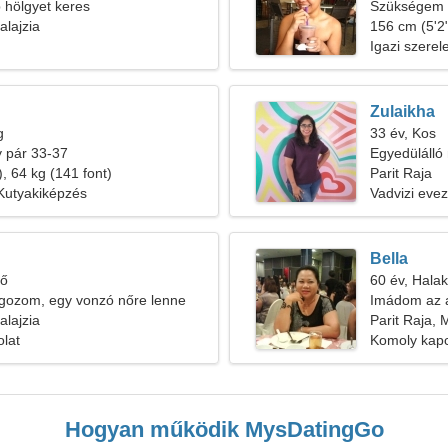
b hölgyet keres
Szükségem v
alajzia
romantikáh
156 cm (5'2"
Igazi szere
Zulaikha
g
33 év, Kos
 pár 33-37
Egyedülálló 
, 64 kg (141 font)
Parit Raja
Kutyakiképzés
Vadvizi eve
Bella
tő
60 év, Halak
lgozom, egy vonzó nőre lenne
Imádom az a
alajzia
Parit Raja, 
olat
Komoly kapc
Hogyan működik MysDatingGo