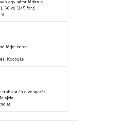
an egy bátor férfira a
oz
), 66 kg (145 font)
lem
nő férjet keres
zés, Kocogás
erobikot és a zongorát
Malajzia
solat