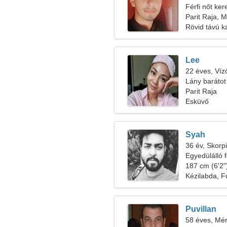
Férfi nőt ker
Parit Raja, M
Rövid távú k
Lee
22 éves, Víz
Lány barátot
Parit Raja
Esküvő
Syah
36 év, Skorp
Egyedülálló f
187 cm (6'2")
Kézilabda, Fu
Puvillan
58 éves, Mér