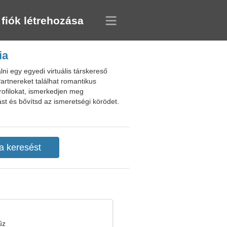
 fiók létrehozása
ia
lni egy egyedi virtuális társkereső
rtnereket találhat romantikus
rofilokat, ismerkedjen meg
t és bővítsd az ismeretségi körödet.
űz