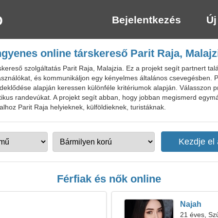
Bejelentkezés
Új
ngyenes online társkereső Parit Raja, Malajz
reső szolgáltatás Parit Raja, Malajzia. Ez a projekt segít partnert talá
sználókat, és kommunikáljon egy kényelmes általános csevegésben. Pa
eklődése alapján keressen különféle kritériumok alapján. Válasszon p
tikus randevúkat. A projekt segít abban, hogy jobban megismerd egymás
hoz Parit Raja helyieknek, külföldieknek, turistáknak.
Férfiak és nők online
Najah
21 éves, Sz