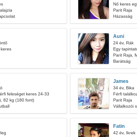
es
Nő keres egy
alajzia
Parit Raja
apcsolat
Házasság
Auni
öntő
24 év, Rák
 keres
Egy tapintat
Parit Raja, 
Barátság
James
ió
34 év, Bika
érfi feleséget keres 24-33
Férfi találk
, 82 kg (180 font)
Parit Raja
tball
Vállalkozói 
Fatin
leg
42 év, Ikrek