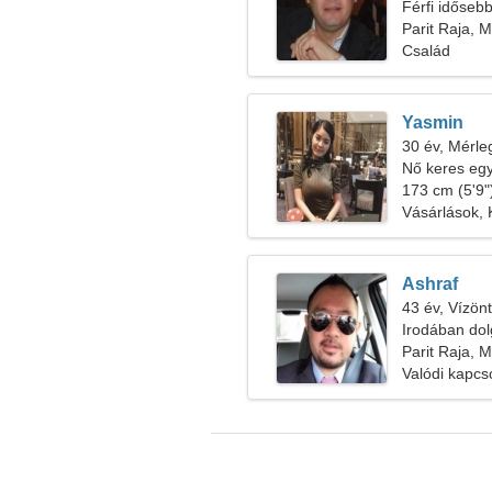
Férfi időseb
Parit Raja, M
Család
Yasmin
30 év, Mérle
Nő keres egy
173 cm (5'9")
Vásárlások, 
Ashraf
43 év, Vízön
Irodában do
szükségem
Parit Raja, M
Valódi kapcs