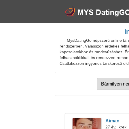
I
MysDatingGo népszerű online társke
rendszerben. Válasszon érdekes felha
kapcsolatokhoz és randevúzáshoz. Érd
felhasználóikkal, és rendezzen roman
Csatlakozzon ingyenes társkereső oldal
Aiman
27 év, Ikrek