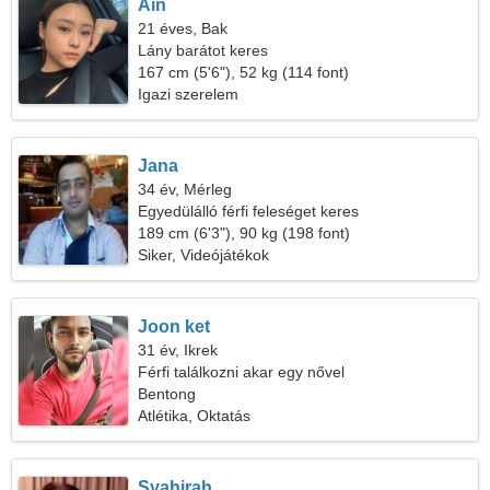
Ain
21 éves, Bak
Lány barátot keres
167 cm (5'6"), 52 kg (114 font)
Igazi szerelem
Jana
34 év, Mérleg
Egyedülálló férfi feleséget keres
189 cm (6'3"), 90 kg (198 font)
Siker, Videójátékok
Joon ket
31 év, Ikrek
Férfi találkozni akar egy nővel
Bentong
Atlétika, Oktatás
Syahirah