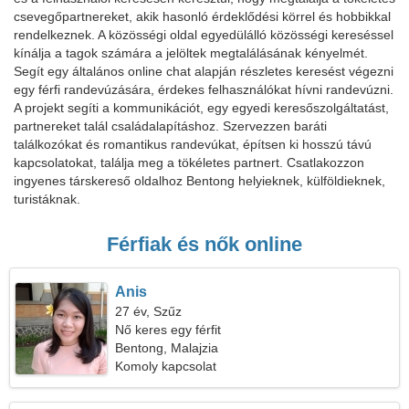
csevegőpartnereket, akik hasonló érdeklődési körrel és hobbikkal
rendelkeznek. A közösségi oldal egyedülálló közösségi kereséssel
kínálja a tagok számára a jelöltek megtalálásának kényelmét.
Segít egy általános online chat alapján részletes keresést végezni
egy férfi randevúzására, érdekes felhasználókat hívni randevúzni.
A projekt segíti a kommunikációt, egy egyedi keresőszolgáltatást,
partnereket talál családalapításhoz. Szervezzen baráti
találkozókat és romantikus randevúkat, építsen ki hosszú távú
kapcsolatokat, találja meg a tökéletes partnert. Csatlakozzon
ingyenes társkereső oldalhoz Bentong helyieknek, külföldieknek,
turistáknak.
Férfiak és nők online
Anis
27 év, Szűz
Nő keres egy férfit
Bentong, Malajzia
Komoly kapcsolat