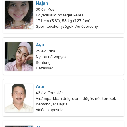
Najah
30 év, Kos
Egyedülálló nő férjet keres
171 cm (5'8"), 58 kg (127 font)
Sport tevékenységek, Autóverseny
Ayu
25 év, Bika
Nyitott nő vagyok
Bentong
Házasság
Ace
42 év, Oroszlán
Vidámparkban dolgozom, dögös nőt keresek
Bentong, Malajzia
Valódi kapcsolat