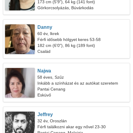
173 cm (5'9"), 64 kg (141 font)
Görkorcsolyázás, Búvárkodás
Danny
60 év, Ikrek
Férfi idősebb hölgyet keres 53-58
182 cm (6'0"), 86 kg (189 font)
Család
Najwa
58 éves, Szűz
Inkább a színházat és az autókat szeretem
Pantai Cenang
Esküvő
Jeffrey
32 év, Oroszlán
Férfi találkozni akar egy nővel 23-30
Pantai Cenang, Malajzia