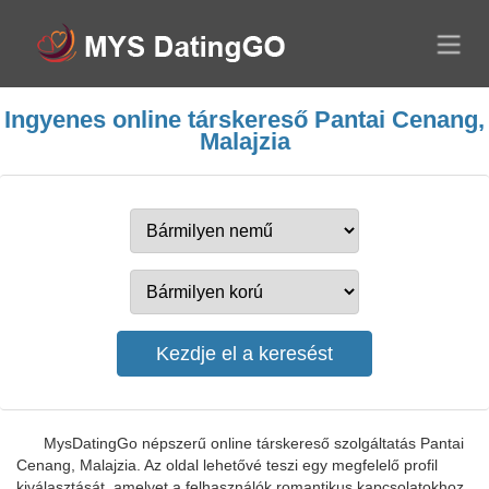
Ingyenes online társkereső Pantai Cenang,
Malajzia
MysDatingGo népszerű online társkereső szolgáltatás Pantai
Cenang, Malajzia. Az oldal lehetővé teszi egy megfelelő profil
kiválasztását, amelyet a felhasználók romantikus kapcsolatokhoz