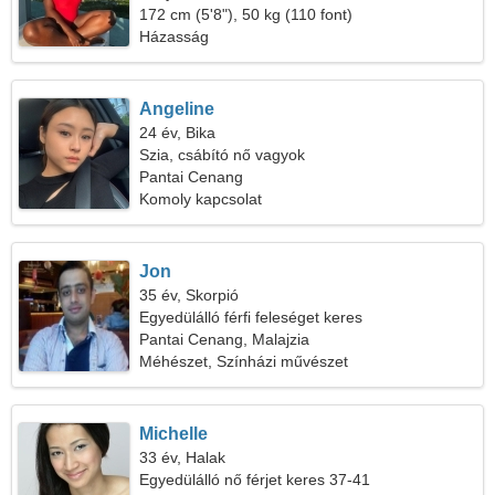
172 cm (5'8"), 50 kg (110 font)
Házasság
Angeline
24 év, Bika
Szia, csábító nő vagyok
Pantai Cenang
Komoly kapcsolat
Jon
35 év, Skorpió
Egyedülálló férfi feleséget keres
Pantai Cenang, Malajzia
Méhészet, Színházi művészet
Michelle
33 év, Halak
Egyedülálló nő férjet keres 37-41