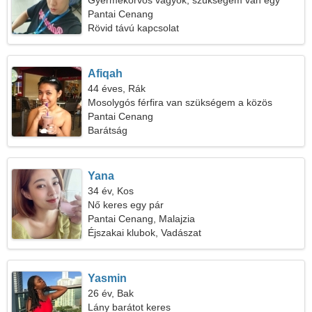
Gyermekorvos vagyok, szükségem van egy
érzéki nőre
Pantai Cenang
Rövid távú kapcsolat
Afiqah
44 éves, Rák
Mosolygós férfira van szükségem a közös
főzéshez
Pantai Cenang
Barátság
Yana
34 év, Kos
Nő keres egy pár
Pantai Cenang, Malajzia
Éjszakai klubok, Vadászat
Yasmin
26 év, Bak
Lány barátot keres