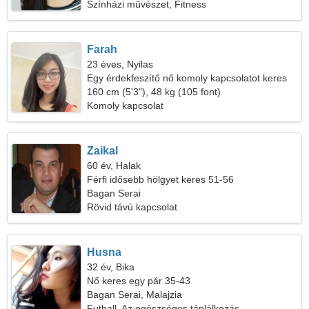
Színházi művészet, Fitness
Farah
23 éves, Nyilas
Egy érdekfeszítő nő komoly kapcsolatot keres
160 cm (5'3"), 48 kg (105 font)
Komoly kapcsolat
Zaikal
60 év, Halak
Férfi idősebb hölgyet keres 51-56
Bagan Serai
Rövid távú kapcsolat
Husna
32 év, Bika
Nő keres egy pár 35-43
Bagan Serai, Malajzia
Futball, Az egészséges táplálkozás