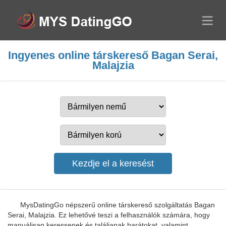
Ingyenes online társkereső Bagan Serai,
Malajzia
MysDatingGo népszerű online társkereső szolgáltatás Bagan
Serai, Malajzia. Ez lehetővé teszi a felhasználók számára, hogy
manuálisan keressenek és találjanak barátokat, valamint