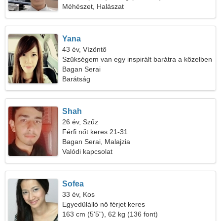
Méhészet, Halászat
Yana
43 év, Vízöntő
Szükségem van egy inspirált barátra a közelben
Bagan Serai
Barátság
Shah
26 év, Szűz
Férfi nőt keres 21-31
Bagan Serai, Malajzia
Valódi kapcsolat
Sofea
33 év, Kos
Egyedülálló nő férjet keres
163 cm (5'5"), 62 kg (136 font)