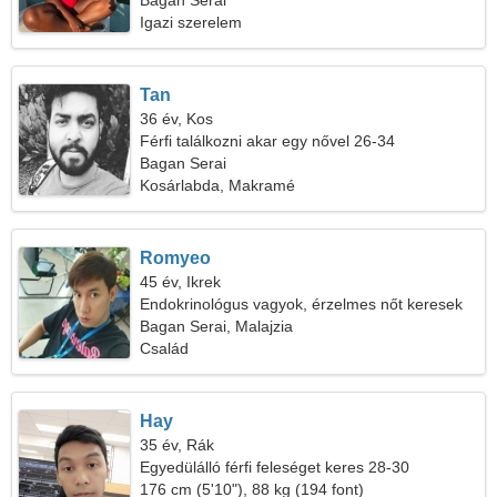
Bagan Serai
Igazi szerelem
Tan
36 év, Kos
Férfi találkozni akar egy nővel 26-34
Bagan Serai
Kosárlabda, Makramé
Romyeo
45 év, Ikrek
Endokrinológus vagyok, érzelmes nőt keresek
Bagan Serai, Malajzia
Család
Hay
35 év, Rák
Egyedülálló férfi feleséget keres 28-30
176 cm (5'10"), 88 kg (194 font)