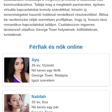
kommunikációhoz. Találja meg a megfelelő partnereket, építsen
virtuális kapcsolatokat komoly szándékkal, kössön új
ismeretségeket hasonló hobbival rendelkező résztvevőkkel. Állítsa
be randevúzási célját személyes profiljában, hogy új, hosszú távú
romantikus kapcsolatokat találjon. Csatlakozzon ingyenes
társkereső oldalhoz George Town helyieknek, külföldieknek,
turistáknak.
Férfiak és nők online
Ayu
26 év, Vízöntő
Nő keres egy férfit
George Town, Malajzia
Igazi szerelem
Nabilah
33 év, Kos
Nő keres egy pár