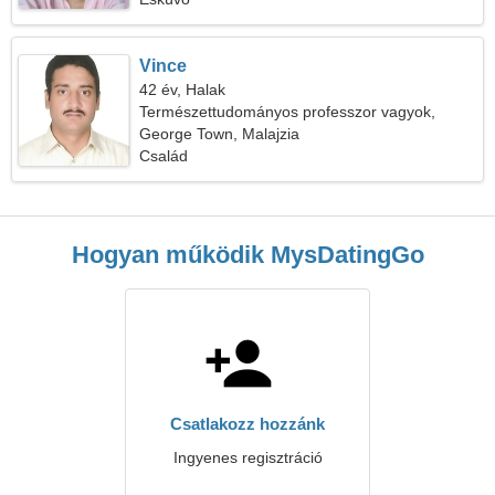
Vince
42 év, Halak
Természettudományos professzor vagyok,
őszinte nőre van szükségem
George Town, Malajzia
Család
Hogyan működik MysDatingGo
Csatlakozz hozzánk
Ingyenes regisztráció