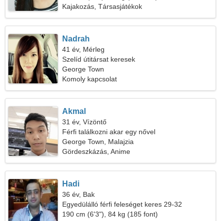
Kajakozás, Társasjátékok
Nadrah
41 év, Mérleg
Szelíd útitársat keresek
George Town
Komoly kapcsolat
Akmal
31 év, Vízöntő
Férfi találkozni akar egy nővel
George Town, Malajzia
Gördeszkázás, Anime
Hadi
36 év, Bak
Egyedülálló férfi feleséget keres 29-32
190 cm (6'3"), 84 kg (185 font)