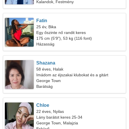
Kalandok, Festmény
Fatin
25 év, Bika
Egy őszinte nő randit keres
175 cm (5'9"), 53 kg (116 font)
Házasság
Shazana
58 éves, Halak
Imádom az éjszakai klubokat és a gitárt
George Town
Barátság
Chloe
22 éves, Nyilas
Lány barátot keres 25-34
George Town, Malajzia
Esküvő