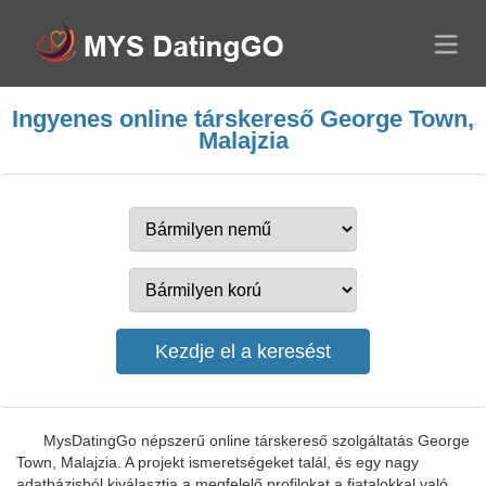
Ingyenes online társkereső George Town,
Malajzia
MysDatingGo népszerű online társkereső szolgáltatás George
Town, Malajzia. A projekt ismeretségeket talál, és egy nagy
adatbázisból kiválasztja a megfelelő profilokat a fiatalokkal való