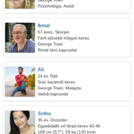
George Town
Pszichológia, Autók
Ikmal
57 éves, Skorpió
Férfi idősebb hölgyet keres
George Town
Rövid távú kapcsolat
Ali
24 év, Rák
Srác barátnőt keres
George Town, Malajzia
Valódi kapcsolat
Sofea
35 év, Oroszlán
Egyedülálló nő férjet keres 40-46
168 cm (5'7"), 59 kg (130 font)