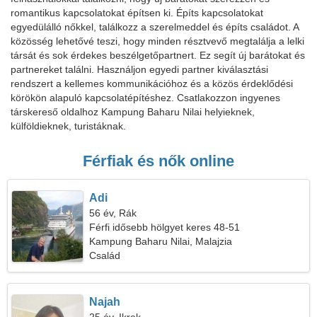
romantikus kapcsolatokat építsen ki. Építs kapcsolatokat
egyedülálló nőkkel, találkozz a szerelmeddel és építs családot. A
közösség lehetővé teszi, hogy minden résztvevő megtalálja a lelki
társát és sok érdekes beszélgetőpartnert. Ez segít új barátokat és
partnereket találni. Használjon egyedi partner kiválasztási
rendszert a kellemes kommunikációhoz és a közös érdeklődési
körökön alapuló kapcsolatépítéshez. Csatlakozzon ingyenes
társkereső oldalhoz Kampung Baharu Nilai helyieknek,
külföldieknek, turistáknak.
Férfiak és nők online
Adi
56 év, Rák
Férfi idősebb hölgyet keres 48-51
Kampung Baharu Nilai, Malajzia
Család
Najah