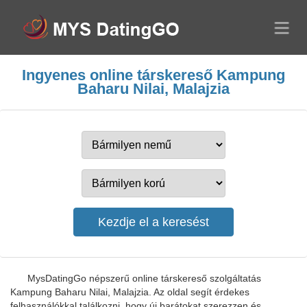
Ingyenes online társkereső Kampung
Baharu Nilai, Malajzia
MysDatingGo népszerű online társkereső szolgáltatás
Kampung Baharu Nilai, Malajzia. Az oldal segít érdekes
felhasználókkal találkozni, hogy új barátokat szerezzen és