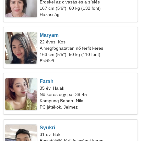
Érdekel az olvasás és a síelés
167 cm (5'6"), 60 kg (132 font)
Házasság
Maryam
22 éves, Kos
A megfoghatatlan nő férfit keres
163 cm (5'5"), 50 kg (110 font)
Esküvő
Farah
35 év, Halak
Nő keres egy pár 38-45
Kampung Baharu Nilai
PC játékok, Jelmez
Syukri
31 év, Bak
Egyedülálló férfi feleséget keres