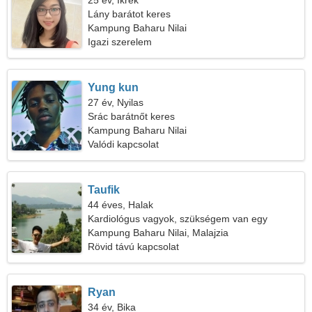
25 év, Ikrek
Lány barátot keres
Kampung Baharu Nilai
Igazi szerelem
Yung kun
27 év, Nyilas
Srác barátnőt keres
Kampung Baharu Nilai
Valódi kapcsolat
Taufik
44 éves, Halak
Kardiológus vagyok, szükségem van egy
gyönyörű nőre
Kampung Baharu Nilai, Malajzia
Rövid távú kapcsolat
Ryan
34 év, Bika