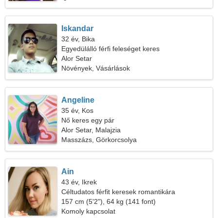
Iskandar
32 év, Bika
Egyedülálló férfi feleséget keres
Alor Setar
Növények, Vásárlások
Angeline
35 év, Kos
Nő keres egy pár
Alor Setar, Malajzia
Masszázs, Görkorcsolya
Ain
43 év, Ikrek
Céltudatos férfit keresek romantikára
157 cm (5'2"), 64 kg (141 font)
Komoly kapcsolat