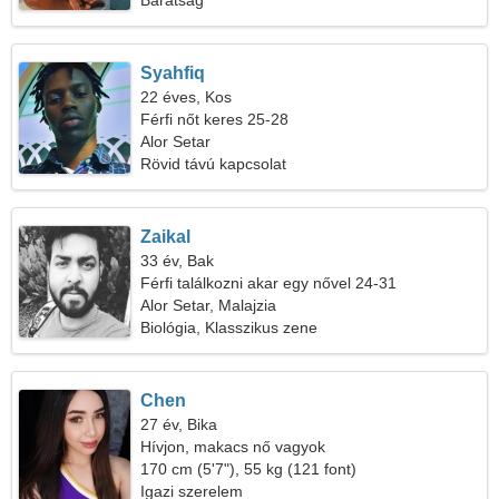
Barátság
Syahfiq
22 éves, Kos
Férfi nőt keres 25-28
Alor Setar
Rövid távú kapcsolat
Zaikal
33 év, Bak
Férfi találkozni akar egy nővel 24-31
Alor Setar, Malajzia
Biológia, Klasszikus zene
Chen
27 év, Bika
Hívjon, makacs nő vagyok
170 cm (5'7"), 55 kg (121 font)
Igazi szerelem