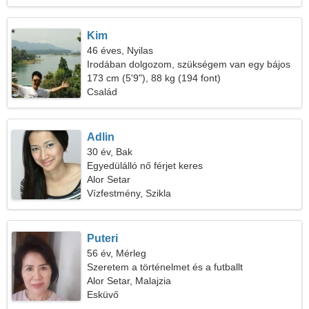
Kim
46 éves, Nyilas
Irodában dolgozom, szükségem van egy bájos
nőre
173 cm (5'9"), 88 kg (194 font)
Család
Adlin
30 év, Bak
Egyedülálló nő férjet keres
Alor Setar
Vízfestmény, Szikla
Puteri
56 év, Mérleg
Szeretem a történelmet és a futballt
Alor Setar, Malajzia
Esküvő