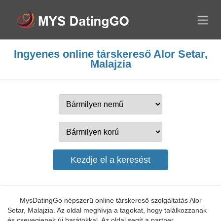
Ingyenes online társkereső Alor Setar,
Malajzia
MysDatingGo népszerű online társkereső szolgáltatás Alor
Setar, Malajzia. Az oldal meghívja a tagokat, hogy találkozzanak
és csevegjenek új barátokkal. Az oldal segít a partner