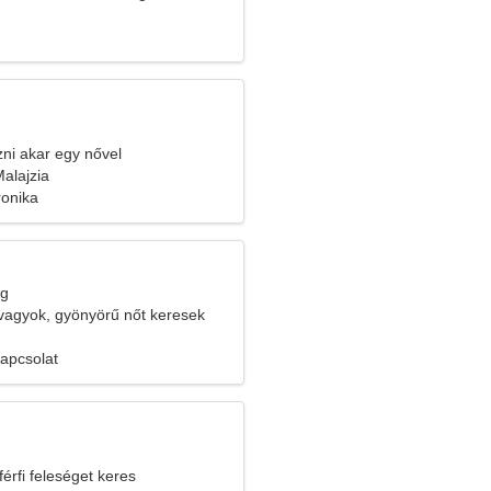
ozni akar egy nővel
alajzia
ronika
eg
agyok, gyönyörű nőt keresek
kapcsolat
férfi feleséget keres