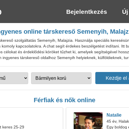
Bejelentkezés
Új
ngyenes online társkereső Semenyih, Malajz
ereső szolgáltatás Semenyih, Malajzia. Használja speciális keresésün
 komoly kapcsolatokra. A chat segít érdekes beszélgetést indítani. Itt 
s célokat és érdeklődési köröket tűzhet ki, amelyek segítségével hoss
zon ingyenes társkereső oldalhoz Semenyih helyieknek, külföldieknek, tur
Férfiak és nők online
Natalie
45 év, Halak
t keres 25-29
Egy boldog