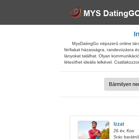
I
MysDatingGo népszerű online társk
férfiakat házasságra, randevúzásra és
lányokat találhat. Olyan kommunikáció
létesíthet ideális lelkével. Csatlakoz
Izzat
26 év, Kos
Srác barátnő