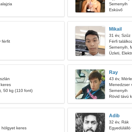
lajzia
síeléshez
Semenyih
Esküvő
Mikail
31 év, Szűz
férfit
Férfi találk
Semenyih, M
Üzleti, Elekt
Ray
szlán
43 év, Mérl
 keres
Menedzser v
, 50 kg (110 font)
Semenyih
Rövid távú 
Adib
32 év, Rák
b hölgyet keres
Egyedülálló 