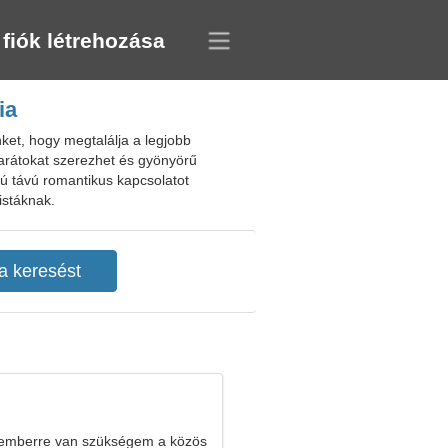
 fiók létrehozása
ia
ket, hogy megtalálja a legjobb
barátokat szerezhet és gyönyörű
zú távú romantikus kapcsolatot
istáknak.
 emberre van szükségem a közös