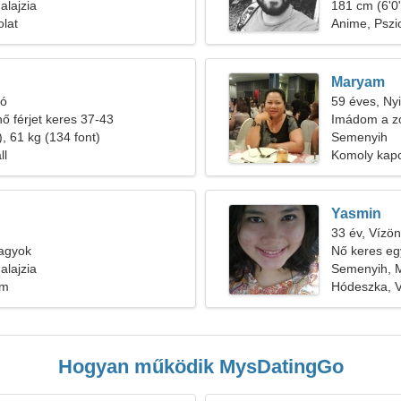
lajzia
181 cm (6'0"
olat
Anime, Pszi
Maryam
ió
59 éves, Nyi
nő férjet keres 37-43
Imádom a zo
, 61 kg (134 font)
Semenyih
ll
Komoly kapc
Yasmin
33 év, Vízön
vagyok
Nő keres eg
lajzia
Semenyih, M
em
Hódeszka, V
Hogyan működik MysDatingGo