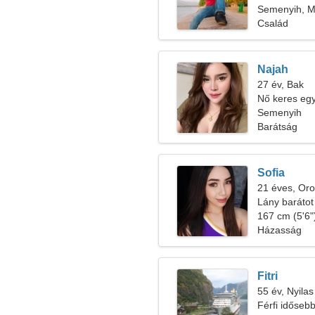
Semenyih, Ma
Család
Najah
27 év, Bak
Nő keres egy 
Semenyih
Barátság
Sofia
21 éves, Oro
Lány barátot
167 cm (5'6")
Házasság
Fitri
55 év, Nyilas
Férfi időseb