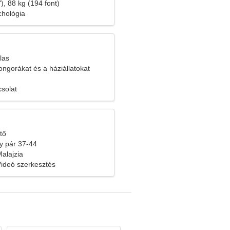
), 88 kg (194 font)
chológia
las
ngorákat és a háziállatokat
solat
tő
y pár 37-44
alajzia
ideó szerkesztés