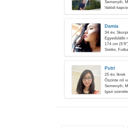
Semenyih, Ma
Valódi kapcs
Damia
34 év, Skorp
Egyedülálló 
174 cm (5'9")
Síelés, Futba
Putri
25 év, Ikrek
Őszinte nő 
Semenyih, Ma
Igazi szerel